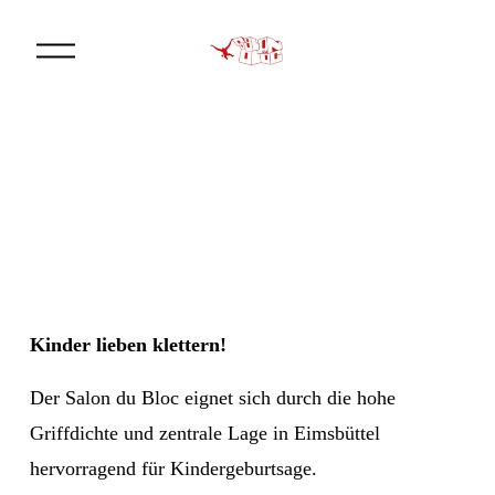
M
e
n
ü
ö
f
f
n
e
n
Kinder lieben klettern!
Der Salon du Bloc eignet sich durch die hohe 
Griffdichte und zentrale Lage in Eimsbüttel 
hervorragend für Kindergeburtsage. 